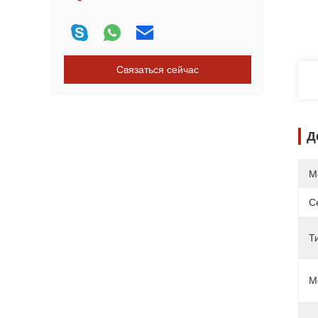
Связаться сейчас
Д
М
С
Т
М