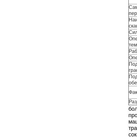
Са
пе
Наи
ска
Сил
Оп
тем
Раб
Опе
По
гра
Под
обе
Фак
Раз
бол
про
маш
тр
со