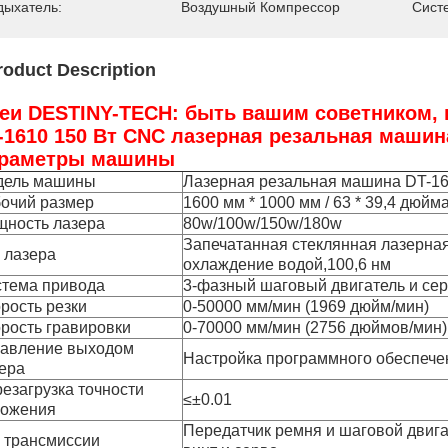
дыхатель:
Воздушный Компрессор
Сист
roduct Description
еи DESTINY-TECH: быть вашим советником, 
-1610 150 Вт CNC лазерная резальная маши
раметры машины
дель машины
Лазерная резальная машина DT-1
очий размер
1600 мм * 1000 мм / 63 * 39,4 дюйма
ность лазера
80w/100w/150w/180w
Запечатанная стеклянная лазерная
 лазера
охлаждение водой,100,6 нм
тема привода
3-фазный шаговый двигатель и се
рость резки
0-50000 мм/мин (1969 дюйм/мин)
рость гравировки
0-70000 мм/мин (2756 дюймов/мин)
авление выходом
Настройка программного обеспече
ера
езагрузка точности
≤±0.01
ложения
Передатчик ремня и шаговой двиг
 трансмиссии