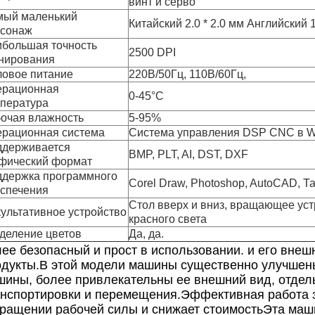
винт и серво
мый маленький
Китайский 2.0 * 2.0 мм Английский 1
рсонаж
большая точность
2500 DPI
нирования
овое питание
220В/50Гц, 110В/60Гц,
ерационная
0-45°C
пература
очая влажность
5-95%
рационная система
Система управления DSP CNC в Wi
ддерживается
BMP, PLT, AI, DST, DXF
фический формат
держка программного
Corel Draw, Photoshop, AutoCAD, Т
спечения
Стол вверх и вниз, вращающее уст
ультативное устройство
красного света
деление цветов
Да, да.
ее безопасный и прост в использовании. и его внеш
дукты.
В этой модели машины существенно улучшены
ины, более привлекательны ее внешний вид, отдель
анспортировки и перемещения.Эффективная работа 
кращении рабочей силы и снижает стоимостьЭта маш