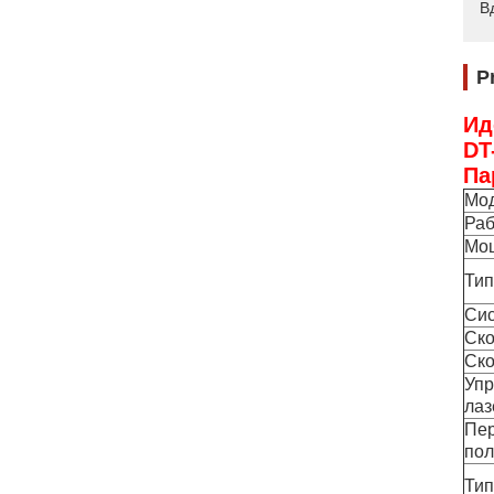
В
P
Ид
DT
Па
Мо
Раб
Мощ
Тип
Сис
Ско
Ско
Упр
лаз
Пер
по
Тип