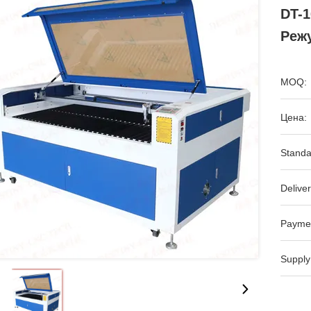
DT-
Реж
MOQ:
Цена:
Standa
Deliver
Payme
Supply