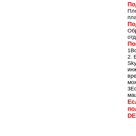
По
Пло
пла
По
Обр
отд
По
1Вс
2. 
Sky
инж
вре
мож
3Ес
ма
Ес
по
DE