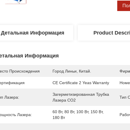
По
Детальная Информация
Product Descr
етальная Информация
есто Происхождения
Город Линьи, Китай.
Фирм
ертификация
CE Certificate 2 Yeas Warranty
Номе
Загерметизированная Трубка 
ип Лазера:
Тип 
Лазера СО2
60 Вт, 80 Вт, 100 Вт, 150 Вт, 
ощность Лазера:
Рабо
180 Вт