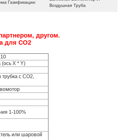
ема Газификации:
Воздушная Труба
партнером, другом.
на для CO2
610
 (ось X * Y)
 трубка с CO2,
рвомотор
ния 1-100%
атель или шаровой