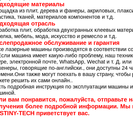
дходящие материалы
щадка из плит, дерева и фанеры, акриловых, плакс
стика, тканей, материалов компонентов и т.д.
дходящая отрасль
аботка плит, обработка двухгранных клеевых матери
елка, мебель, мода, искусство и ремесло и т.д.
слепродажное обслуживание и гарантия
е лазерные машины производятся в соответствии со
Если машина имеет какую-либо проблему, наш техник
pe, электронной почте, WhatsApp, Wechat и т. Д. ил
енеры, говорящие по-английски., они доступны 24 ча
мени.Они также могут поехать в вашу страну, чтоб
ете решить их сами онлайн..
ть подробная инструкция по эксплуатации машины и
шиной.
ли вам понравится, пожалуйста, отправьте 
лучения более подробной информации. Мы 
STINY-TECH приветствует вас.