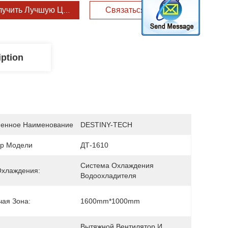
лучить Лучшую Цену
Связаться С Нами
iption
енное Наименование
DESTINY-TECH
р Модели
ДТ-1610
Система Охлаждения 
Охлаждения:
Водоохладителя
чая Зона:
1600mm*1000mm
Вытяжной Вентилятор И 