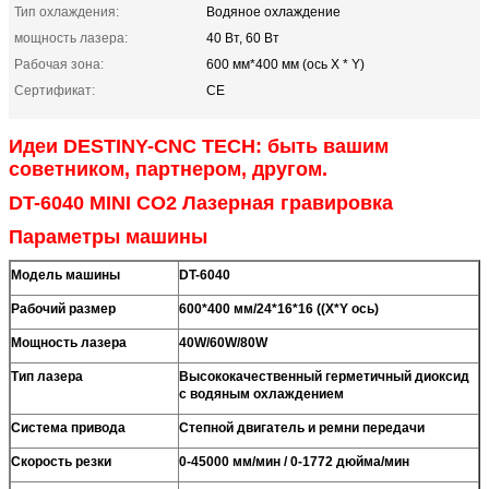
Тип охлаждения:
Водяное охлаждение
мощность лазера:
40 Вт, 60 Вт
Рабочая зона:
600 мм*400 мм (ось X * Y)
Сертификат:
CE
Идеи DESTINY-CNC TECH: быть вашим
советником, партнером, другом.
DT-6040 MINI CO2 Лазерная гравировка
Параметры машины
Модель машины
DT-6040
Рабочий размер
600*400 мм/24*16*16 ((X*Y ось)
Мощность лазера
40W/60W/80W
Тип лазера
Высококачественный герметичный диоксид
с водяным охлаждением
Система привода
Степной двигатель и ремни передачи
Скорость резки
0-45000 мм/мин / 0-1772 дюйма/мин