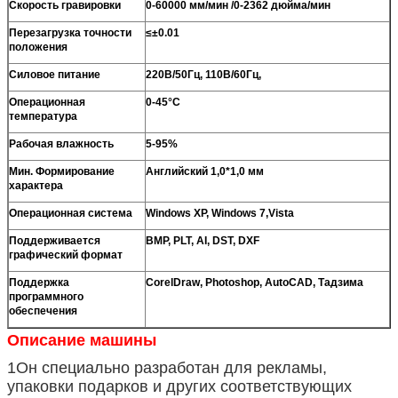
Скорость гравировки
0-60000 мм/мин /0-2362 дюйма/мин
Перезагрузка точности
≤±0.01
положения
Силовое питание
220В/50Гц, 110В/60Гц,
Операционная
0-45°C
температура
Рабочая влажность
5-95%
Мин. Формирование
Английский 1,0*1,0 мм
характера
Операционная система
Windows XP, Windows 7,Vista
Поддерживается
BMP, PLT, AI, DST, DXF
графический формат
Поддержка
CorelDraw, Photoshop, AutoCAD, Тадзима
программного
обеспечения
Описание машины
1Он специально разработан для рекламы,
упаковки подарков и других соответствующих