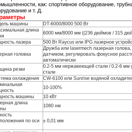
омышленности, как: спортивное оборудование, труб
рудование и т. Д.
раметры
дель машины
DT-6000/8000 500 Вт
симальная длина
6000 мм/8000 мм ((236 дюймов / 315 дю
ки
ность лазера
500 Вт Raycus или IPG лазерное устрой
Дружба или lasermech лазерная голова,
ерная головка
датчиком, регулировать фокусное расс
автоматически
0.2-5 мм нержавеющей стали / 0.2-6 мм
щина резки
стали
тема охлаждения
CW-6100 или Sunrise водяной охладите
минальная
10-100%
щность
щность машины
10 кВт
ерная длина
1080 нм
лны
ность
положения по оси
± 0,01 мм