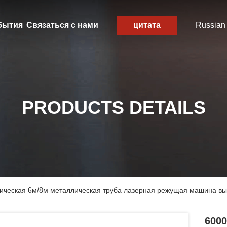
бытия
Связаться с нами
цитата
Russian
PRODUCTS DETAILS
ическая 6м/8м металлическая труба лазерная режущая машина вы
600