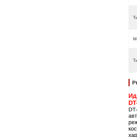
Т
М
Т
P
Ид
DT
DT-
авт
ре
кос
хар