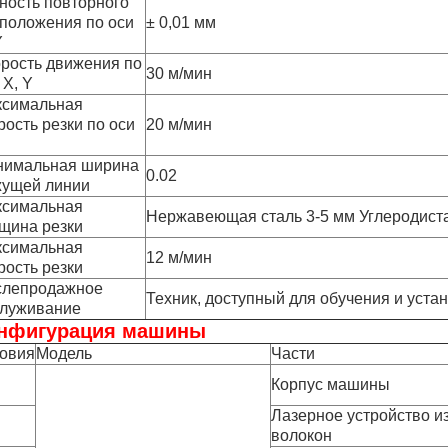
ность повторного
положения по оси
± 0,01 мм
Y
рость движения по
30 м/мин
 X, Y
ксимальная
рость резки по оси
20 м/мин
нимальная ширина
0.02
ущей линии
ксимальная
Нержавеющая сталь 3-5 мм Углеродиста
щина резки
ксимальная
12 м/мин
рость резки
слепродажное
Техник, доступный для обучения и уста
луживание
нфигурация машины
овия
Модель
Части
Корпус машины
Лазерное устройство и
волокон