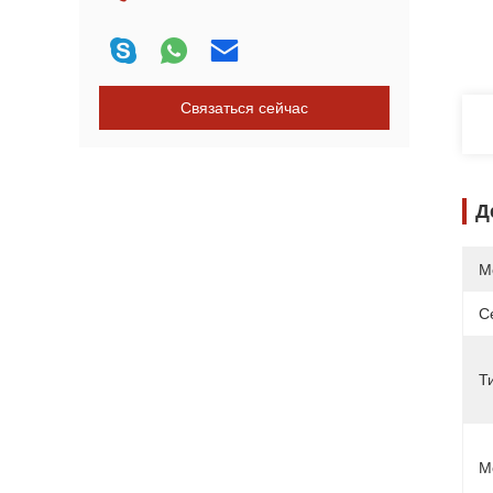
Связаться сейчас
Д
М
С
Т
М