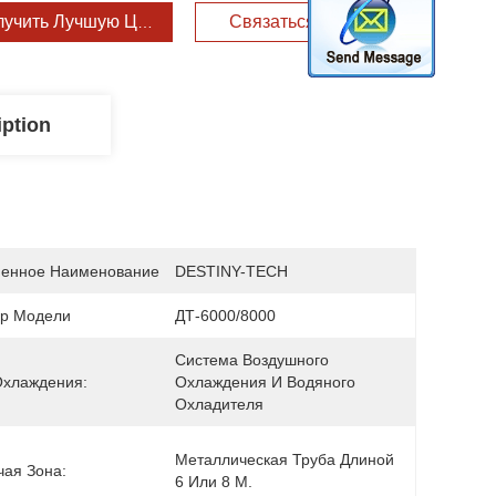
лучить Лучшую Цену
Связаться С Нами
iption
енное Наименование
DESTINY-TECH
р Модели
ДТ-6000/8000
Система Воздушного 
Охлаждения:
Охлаждения И Водяного 
Охладителя
Металлическая Труба Длиной 
чая Зона:
6 Или 8 М.