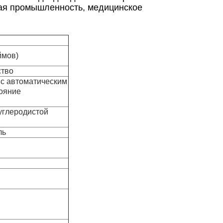
ная промышленность, медицинское
ймов)
ство
 с автоматическим
тояние
 углеродистой
ль