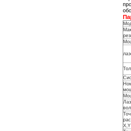
пр
обо
Па
Мо
Мак
рез
Мощ
лаз
Тол
Сис
Но
мо
Мо
Лаз
во
Точ
рас
X,Y