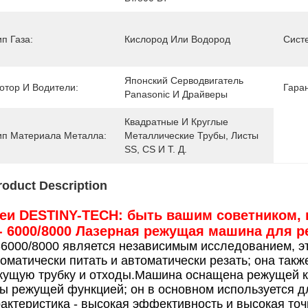
ип Газа:
Кислород Или Водород
Сист
Японский Серводвигатель 
отор И Водители:
Гара
Panasonic И Драйверы
Квадратные И Круглые 
ип Материала Металла:
Металлические Трубы, Листы 
SS, CS И Т. Д.
roduct Description
еи DESTINY-TECH: быть вашим советником, 
- 6000/8000 Лазерная режущая машина для р
6000/8000 является независимым исследованием, эт
оматически питать и автоматически резать; она такж
жущую трубку и отходы.Машина оснащена режущей к
ы режущей функцией; он в основном используется для
актеристика - высокая эффективность и высокая точ