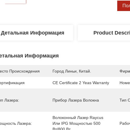
По
Детальная Информация
Product Descr
етальная Информация
есто Происхождения
Город Линьи, Китай.
Фирм
ертификация
CE Certificate 2 Yeas Warranty
Номе
ип Лазера:
Прибор Лазера Волокна
Тип 
Волоконный Лазер Raycus 
ощность Лазера:
Или IPG Мощностью 500 
Рабо
Вт/800 Вт