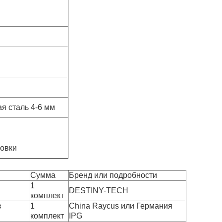
я сталь 4-6 мм
новки
Сумма
Бренд или подробности
1
DESTINY-TECH
комплект
з
1
China Raycus или Германия
комплект
IPG