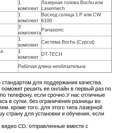
1
Лазерная голова Bochu или
комплект
Lasermech
1
Восход солнца 1 P или CW
комплект
6100
3
Panasonic
комплекта
1
Система Bochu (Cypcut)
комплект
ма
1
DT-TECH
комплект
Рабочая длина необязательна
 стандартом для поддержания качества.
 поможет решить ее онлайн в первый раз по
и по телефону, если срочно.У нас отличные
са в сутки. без ограничения разницы во
м. кроме того, для этого типа лазерной
 страну для установки и обучения, если
 видео CD, отправленные вместе с