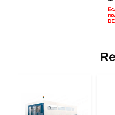
Ес
по
DE
Re