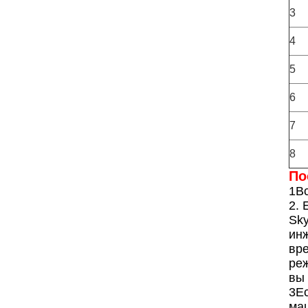
3
4
5
6
7
8
По
1Вс
2. 
Sky
инж
вре
реж
вы 
3Ес
ма