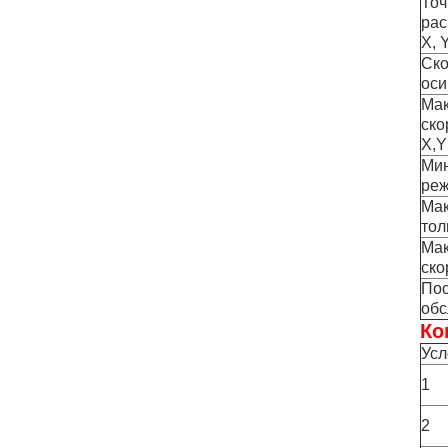
Точ
рас
X, 
Ско
оси
Ма
ско
X,Y
Ми
реж
Ма
тол
Ма
ско
По
обс
Ко
Усл
1
2